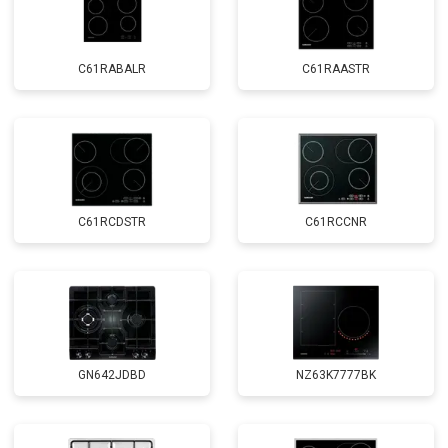
C61RABALR
C61RAASTR
C61RCDSTR
C61RCCNR
GN642JDBD
NZ63K7777BK