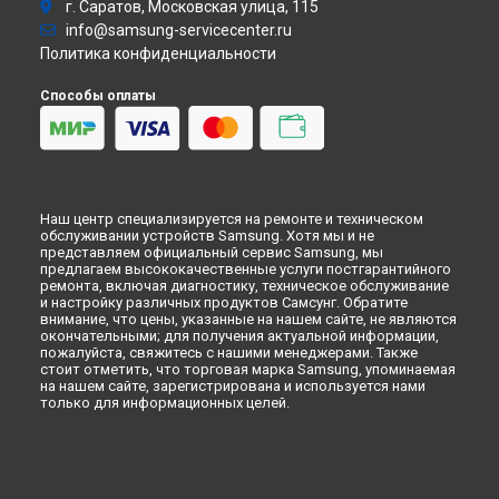
Ремонт варочной панели C61R1ADMST Samsung в
Омске
г. Саратов, Московская улица, 115
Варочная панель
Ремонт варочной панели C61R1ADMST Samsung в
info@samsung-servicecenter.ru
Посудомоечная машина
Красноярске
Политика конфиденциальности
Морозильная камера
Ремонт варочной панели C61R1ADMST Samsung в
Перми
Микроволновая печь
Способы оплаты
Ремонт варочной панели C61R1ADMST Samsung в
Кондиционер
Ульяновске
Духовой шкаф
Ремонт варочной панели C61R1ADMST Samsung в
Кирове
Вытяжка
Ремонт варочной панели C61R1ADMST Samsung в
Москве
VR очки
Ремонт варочной панели C61R1ADMST Samsung в
Санкт-
Петербурге
Наш центр специализируется на ремонте и техническом
обслуживании устройств Samsung. Хотя мы и не
представляем официальный сервис Samsung, мы
предлагаем высококачественные услуги постгарантийного
ремонта, включая диагностику, техническое обслуживание
и настройку различных продуктов Самсунг. Обратите
внимание, что цены, указанные на нашем сайте, не являются
окончательными; для получения актуальной информации,
пожалуйста, свяжитесь с нашими менеджерами. Также
стоит отметить, что торговая марка Samsung, упоминаемая
на нашем сайте, зарегистрирована и используется нами
только для информационных целей.