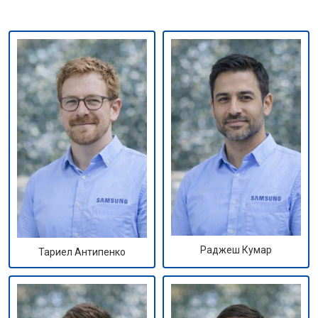
Раджеш Кумар
Тариел Антипенко