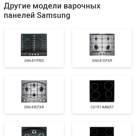
Другие модели варочных
панелей Samsung
GN641FFBD
GN641DFXR
GN643EFXR
C61R1AAMST