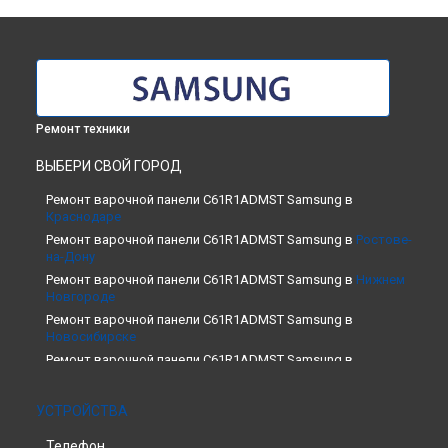
Ремонт техники
ВЫБЕРИ СВОЙ ГОРОД
Ремонт варочной панели C61R1ADMST Samsung в
Краснодаре
Ремонт варочной панели C61R1ADMST Samsung в
Ростове-
на-Дону
Ремонт варочной панели C61R1ADMST Samsung в
Нижнем
Новгороде
Ремонт варочной панели C61R1ADMST Samsung в
Новосибирске
Ремонт варочной панели C61R1ADMST Samsung в
Челябинске
Ремонт варочной панели C61R1ADMST Samsung в
УСТРОЙСТВА
Екатеринбурге
Ремонт варочной панели C61R1ADMST Samsung в
Казани
Телефон