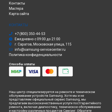
Контакты
Ремонт телефона Galaxy S24 Ultra Samsung в
Саундбар
Перми
Мастера
Сабвуфер
Ремонт телефона Galaxy S24 Ultra Samsung в
Ульяновске
Карта сайта
Холодильник
Ремонт телефона Galaxy S24 Ultra Samsung в
Кирове
Сушильная машина
Ремонт телефона Galaxy S24 Ultra Samsung в
Москве
Моноблок
КОНТАКТЫ
Ремонт телефона Galaxy S24 Ultra Samsung в
Санкт-
Стиральная машина
Петербурге
+7 (800) 350-44-53
Атс
Ежедневно с 09:00 до 21:00
Смарт-часы
г. Саратов, Московская улица, 115
Варочная панель
info@samsung-servicecenter.ru
Посудомоечная машина
Политика конфиденциальности
Морозильная камера
Микроволновая печь
Способы оплаты
Кондиционер
Духовой шкаф
Вытяжка
VR очки
Наш центр специализируется на ремонте и техническом
обслуживании устройств Samsung. Хотя мы и не
представляем официальный сервис Samsung, мы
предлагаем высококачественные услуги постгарантийного
ремонта, включая диагностику, техническое обслуживание
и настройку различных продуктов Самсунг. Обратите