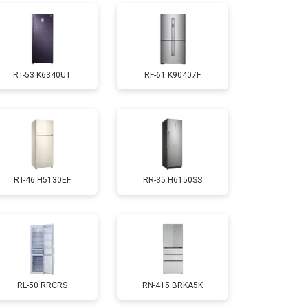
т 1810 ₽
Заказать
RT-53 K6340UT
RF-61 K90407F
т 1700 ₽
Заказать
т 2550 ₽
Заказать
RT-46 H5130EF
RR-35 H6150SS
т 1700 ₽
Заказать
т 4750 ₽
Заказать
т 3650 ₽
Заказать
RL-50 RRCRS
RN-415 BRKA5K