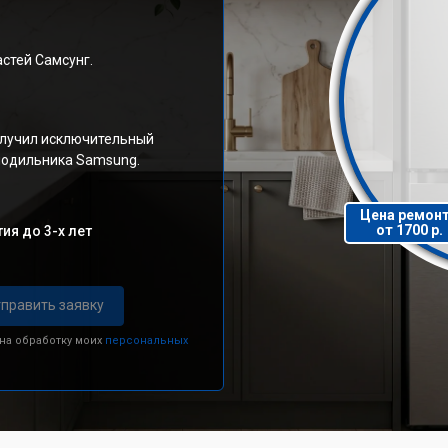
стей Самсунг.
олучил исключительный
олодильника Samsung.
Цена ремон
от 1700 р.
ия до 3-х лет
править заявку
 на обработку моих
персональных