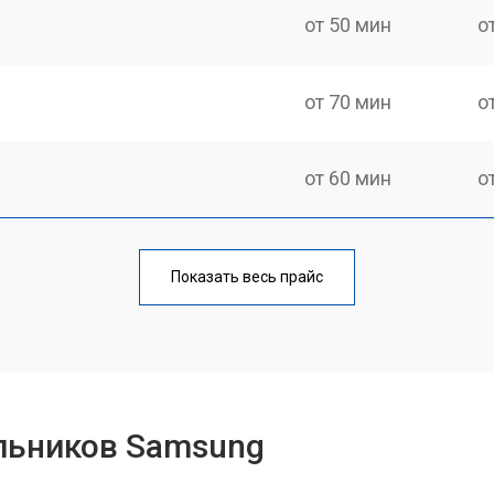
от 50 мин
о
от 70 мин
о
от 60 мин
о
еления
от 60 мин
о
Показать весь прайс
от 50 мин
о
от 70 мин
о
льников Samsung
от 60 мин
о