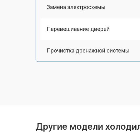
Замена электросхемы
Перевешивание дверей
Прочистка дренажной системы
Ремонт датчика морозильного отд
Ремонт испарителя
Устранение засора трубопровода
Другие модели холоди
Замена трубопровода