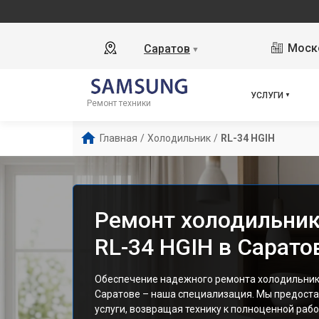
Моско
Саратов
▼
УСЛУГИ
Ремонт техники
Главная
/
Холодильник
/
RL-34 HGIH
Ремонт холодильни
RL-34 HGIH в Сарато
Обеспечение надежного ремонта холодильника
Саратове – наша специализация. Мы предос
услуги, возвращая технику к полноценной рабо