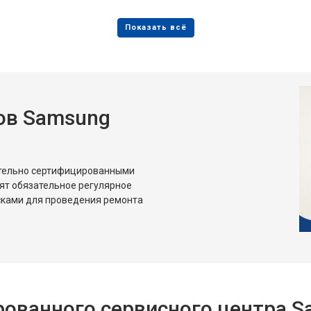
от 80 мин
о
от 50 мин
о
ов Samsung
от 80 мин
о
от 50 мин
о
ительно сертифицированными
ят обязательное регулярное
сками для проведения ремонта
ованного сервисного центра 