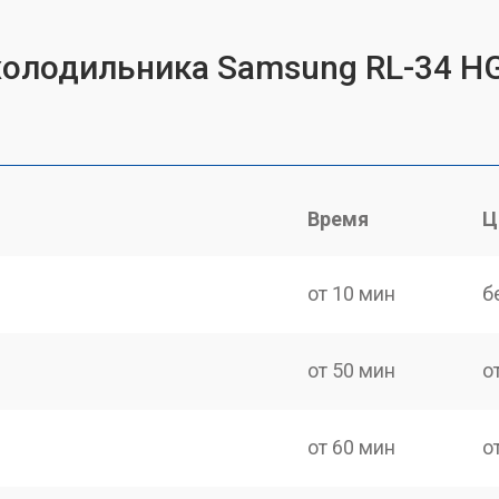
холодильника Samsung RL-34 H
Время
Ц
от 10 мин
б
от 50 мин
о
от 60 мин
о