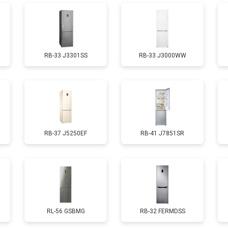
от 70 мин
о
RB-33 J3301SS
RB-33 J3000WW
ы, мейн платы)
от 50 мин
о
ры
от 80 мин
о
RB-37 J5250EF
RB-41 J7851SR
от 50 мин
о
от 130 мин
о
от 70 мин
о
RL-56 GSBMG
RB-32 FERMDSS