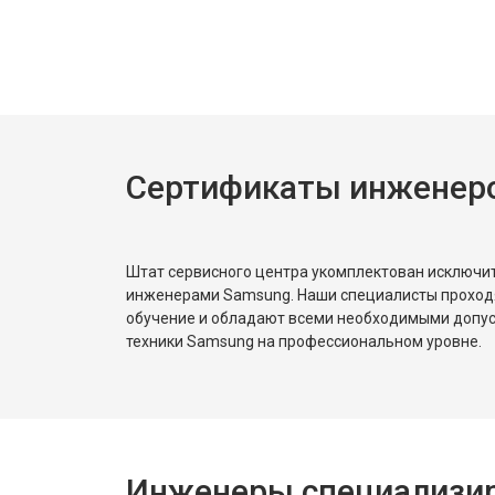
Замена нагревателя испарителя
Замена нагревателя оттайки
Сертификаты инженер
Замена реле
Устранение утечки хладагента
Штат сервисного центра укомплектован исключ
инженерами Samsung. Наши специалисты проход
обучение и обладают всеми необходимыми допу
техники Samsung на профессиональном уровне.
Инженеры специализир